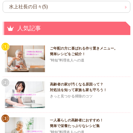
水上社長の日々(5)
人気記事
ご年配の方に喜ばれる作り置きメニュー。
簡単レシピをご紹介！
"時短"料理名人への道
高齢者の家が汚くなる原因って？
対処法を知って家族も家も守ろう！
きっと見つかる掃除のコツ
一人暮らしの高齢者におすすめ！
簡単で栄養たっぷりなレシピ集
"時短"料理名人への道