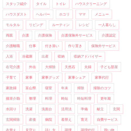
スタッフ紹介
タイル
トイレ
ハウスクリーニング
ハウスダスト
ヘルパー
ホコリ
ママ
メニュー
モルタル
リビング
ルーティン
レシピ
一人暮らし
両親
介護
介護保険
介護保険外サービス
介護認定
介護離職
仕事
付き添い
作り置き
保険外サービス
入浴
冷蔵庫
出産
収納
収納アドバイザー
在宅介護
外出
大掃除
天然石
夫婦
子ども部屋
子育て
家事
家事グッズ
家事シェア
家事代行
家政婦
富山県
寝室
年末
掃除
掃除のコツ
排泄介助
整理
料理
時短
時短料理
更年期
水回り
洗濯
洗面台
活用法
準備
献立
玄関
玄関掃除
産後
病院
着替え
育児
自費サービス
衣替え
見守り
話し方
調理
調理代行
買い物