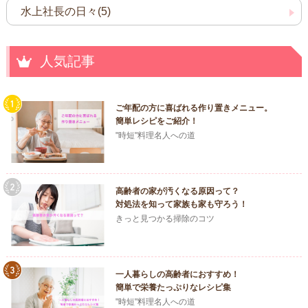
水上社長の日々(5)
人気記事
ご年配の方に喜ばれる作り置きメニュー。
簡単レシピをご紹介！
"時短"料理名人への道
高齢者の家が汚くなる原因って？
対処法を知って家族も家も守ろう！
きっと見つかる掃除のコツ
一人暮らしの高齢者におすすめ！
簡単で栄養たっぷりなレシピ集
"時短"料理名人への道