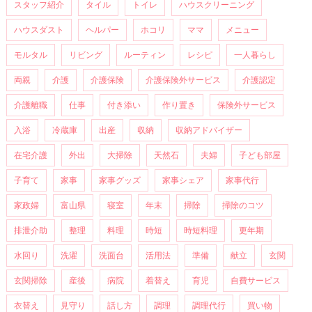
スタッフ紹介
タイル
トイレ
ハウスクリーニング
ハウスダスト
ヘルパー
ホコリ
ママ
メニュー
モルタル
リビング
ルーティン
レシピ
一人暮らし
両親
介護
介護保険
介護保険外サービス
介護認定
介護離職
仕事
付き添い
作り置き
保険外サービス
入浴
冷蔵庫
出産
収納
収納アドバイザー
在宅介護
外出
大掃除
天然石
夫婦
子ども部屋
子育て
家事
家事グッズ
家事シェア
家事代行
家政婦
富山県
寝室
年末
掃除
掃除のコツ
排泄介助
整理
料理
時短
時短料理
更年期
水回り
洗濯
洗面台
活用法
準備
献立
玄関
玄関掃除
産後
病院
着替え
育児
自費サービス
衣替え
見守り
話し方
調理
調理代行
買い物