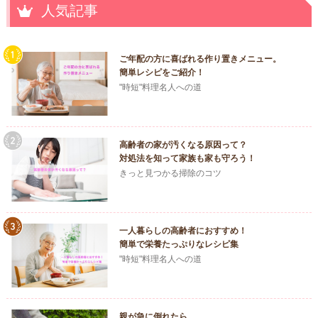
人気記事
ご年配の方に喜ばれる作り置きメニュー。
簡単レシピをご紹介！
"時短"料理名人への道
高齢者の家が汚くなる原因って？
対処法を知って家族も家も守ろう！
きっと見つかる掃除のコツ
一人暮らしの高齢者におすすめ！
簡単で栄養たっぷりなレシピ集
"時短"料理名人への道
親が急に倒れたら…。