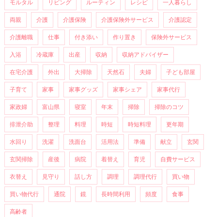
モルタル
リビング
ルーティン
レシピ
一人暮らし
両親
介護
介護保険
介護保険外サービス
介護認定
介護離職
仕事
付き添い
作り置き
保険外サービス
入浴
冷蔵庫
出産
収納
収納アドバイザー
在宅介護
外出
大掃除
天然石
夫婦
子ども部屋
子育て
家事
家事グッズ
家事シェア
家事代行
家政婦
富山県
寝室
年末
掃除
掃除のコツ
排泄介助
整理
料理
時短
時短料理
更年期
水回り
洗濯
洗面台
活用法
準備
献立
玄関
玄関掃除
産後
病院
着替え
育児
自費サービス
衣替え
見守り
話し方
調理
調理代行
買い物
買い物代行
通院
鏡
長時間利用
頻度
食事
高齢者