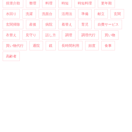
排泄介助
整理
料理
時短
時短料理
更年期
水回り
洗濯
洗面台
活用法
準備
献立
玄関
玄関掃除
産後
病院
着替え
育児
自費サービス
衣替え
見守り
話し方
調理
調理代行
買い物
買い物代行
通院
鏡
長時間利用
頻度
食事
高齢者