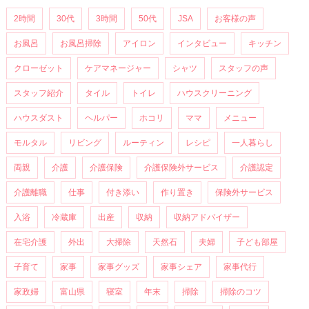
2時間
30代
3時間
50代
JSA
お客様の声
お風呂
お風呂掃除
アイロン
インタビュー
キッチン
クローゼット
ケアマネージャー
シャツ
スタッフの声
スタッフ紹介
タイル
トイレ
ハウスクリーニング
ハウスダスト
ヘルパー
ホコリ
ママ
メニュー
モルタル
リビング
ルーティン
レシピ
一人暮らし
両親
介護
介護保険
介護保険外サービス
介護認定
介護離職
仕事
付き添い
作り置き
保険外サービス
入浴
冷蔵庫
出産
収納
収納アドバイザー
在宅介護
外出
大掃除
天然石
夫婦
子ども部屋
子育て
家事
家事グッズ
家事シェア
家事代行
家政婦
富山県
寝室
年末
掃除
掃除のコツ