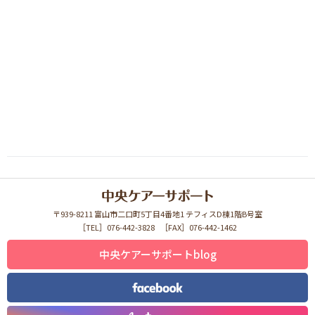
〒939-8211 富山市二口町5丁目4番地1 テフィスD棟1階B号室
［TEL］076-442-3828
［FAX］076-442-1462
中央ケアーサポートblog