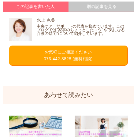
この記事を書いた人
別の記事を見る
水上 克美
中央ケアーサポートの代表を務めています。この
ブログでは"家事のちょっとしたコツ"や"気になる
介護の疑問"について紹介しています。
お気軽にご相談ください
076-442-3828
(無料相談)
あわせて読みたい