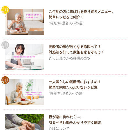
ご年配の方に喜ばれる作り置きメニュー。
簡単レシピをご紹介！
"時短"料理名人への道
高齢者の家が汚くなる原因って？
対処法を知って家族も家も守ろう！
きっと見つかる掃除のコツ
一人暮らしの高齢者におすすめ！
簡単で栄養たっぷりなレシピ集
"時短"料理名人への道
親が急に倒れたら…。
取るべき行動をわかりやすく解説
介護について