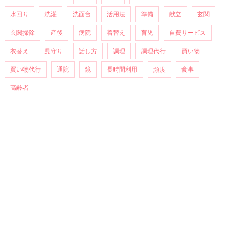
水回り
洗濯
洗面台
活用法
準備
献立
玄関
玄関掃除
産後
病院
着替え
育児
自費サービス
衣替え
見守り
話し方
調理
調理代行
買い物
買い物代行
通院
鏡
長時間利用
頻度
食事
高齢者