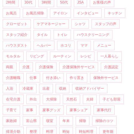
2時間
30代
3時間
50代
JSA
お客様の声
お風呂
お風呂掃除
アイロン
インタビュー
キッチン
クローゼット
ケアマネージャー
シャツ
スタッフの声
スタッフ紹介
タイル
トイレ
ハウスクリーニング
ハウスダスト
ヘルパー
ホコリ
ママ
メニュー
モルタル
リビング
ルーティン
レシピ
一人暮らし
両親
介護
介護保険
介護保険外サービス
介護認定
介護離職
仕事
付き添い
作り置き
保険外サービス
入浴
冷蔵庫
出産
収納
収納アドバイザー
在宅介護
外出
大掃除
天然石
夫婦
子ども部屋
子育て
家事
家事グッズ
家事シェア
家事代行
家政婦
富山県
寝室
年末
掃除
掃除のコツ
排泄介助
整理
料理
時短
時短料理
更年期