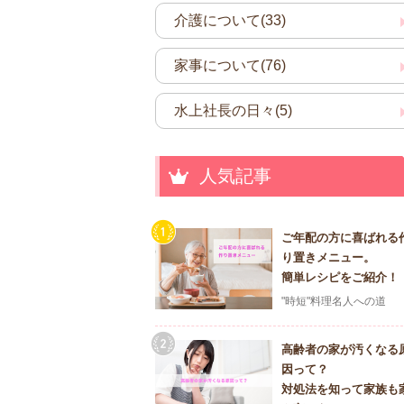
介護について(33)
家事について(76)
水上社長の日々(5)
人気記事
ご年配の方に喜ばれる
り置きメニュー。
簡単レシピをご紹介！
"時短"料理名人への道
高齢者の家が汚くなる
因って？
対処法を知って家族も