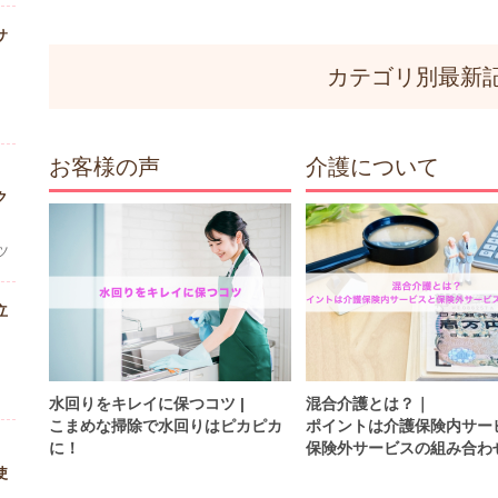
サ
カテゴリ別最新
お客様の声
介護について
ク
ツ
立
水回りをキレイに保つコツ |
混合介護とは？｜
こまめな掃除で水回りはピカピカ
ポイントは介護保険内サー
に！
保険外サービスの組み合わ
使