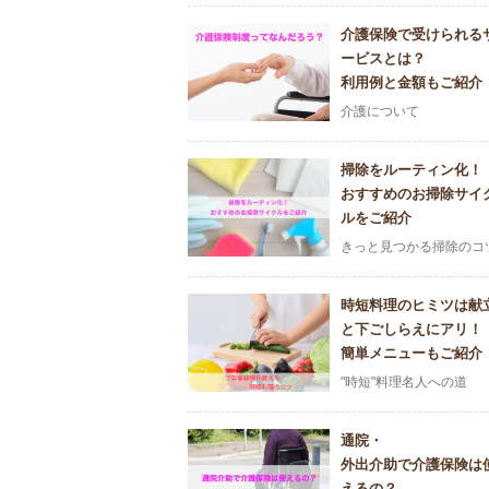
介護保険で受けられる
ービスとは？
利用例と金額もご紹介
介護について
掃除をルーティン化！
おすすめのお掃除サイ
ルをご紹介
きっと見つかる掃除のコ
時短料理のヒミツは献
と下ごしらえにアリ！
簡単メニューもご紹介
"時短"料理名人への道
通院・
外出介助で介護保険は
えるの？