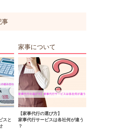
記事
家事について
【家事代行の選び方】
ビスと
家事代行サービスは各社何が違う
せ
？