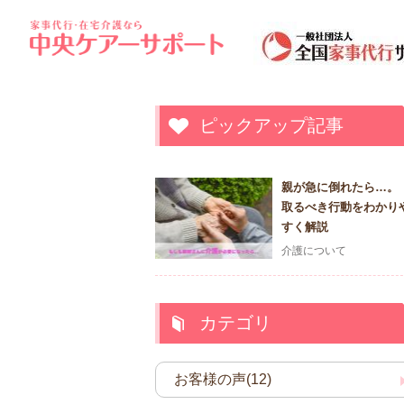
ホーム
暮らしを支えるブログトップ
家政
ピックアップ記事
親が急に倒れたら…。
取るべき行動をわかり
すく解説
介護について
カテゴリ
お客様の声(12)