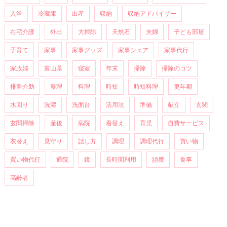
入浴
冷蔵庫
出産
収納
収納アドバイザー
在宅介護
外出
大掃除
天然石
夫婦
子ども部屋
子育て
家事
家事グッズ
家事シェア
家事代行
家政婦
富山県
寝室
年末
掃除
掃除のコツ
排泄介助
整理
料理
時短
時短料理
更年期
水回り
洗濯
洗面台
活用法
準備
献立
玄関
玄関掃除
産後
病院
着替え
育児
自費サービス
衣替え
見守り
話し方
調理
調理代行
買い物
買い物代行
通院
鏡
長時間利用
頻度
食事
高齢者