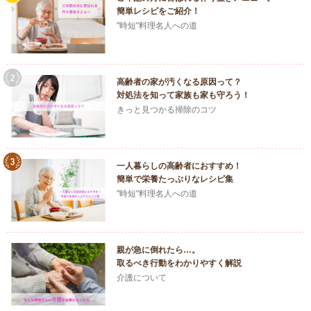
簡単レシピをご紹介！
"時短"料理名人への道
高齢者の家が汚くなる原因って？
対処法を知って家族も家も守ろう！
きっと見つかる掃除のコツ
一人暮らしの高齢者におすすめ！
簡単で栄養たっぷりなレシピ集
"時短"料理名人への道
親が急に倒れたら…。
取るべき行動をわかりやすく解説
介護について