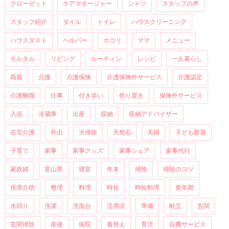
クローゼット
ケアマネージャー
シャツ
スタッフの声
スタッフ紹介
タイル
トイレ
ハウスクリーニング
ハウスダスト
ヘルパー
ホコリ
ママ
メニュー
モルタル
リビング
ルーティン
レシピ
一人暮らし
両親
介護
介護保険
介護保険外サービス
介護認定
介護離職
仕事
付き添い
作り置き
保険外サービス
入浴
冷蔵庫
出産
収納
収納アドバイザー
在宅介護
外出
大掃除
天然石
夫婦
子ども部屋
子育て
家事
家事グッズ
家事シェア
家事代行
家政婦
富山県
寝室
年末
掃除
掃除のコツ
排泄介助
整理
料理
時短
時短料理
更年期
水回り
洗濯
洗面台
活用法
準備
献立
玄関
玄関掃除
産後
病院
着替え
育児
自費サービス