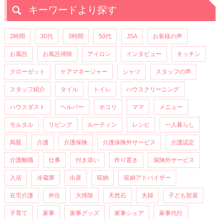
キーワードより探す
2時間
30代
3時間
50代
JSA
お客様の声
お風呂
お風呂掃除
アイロン
インタビュー
キッチン
クローゼット
ケアマネージャー
シャツ
スタッフの声
スタッフ紹介
タイル
トイレ
ハウスクリーニング
ハウスダスト
ヘルパー
ホコリ
ママ
メニュー
モルタル
リビング
ルーティン
レシピ
一人暮らし
両親
介護
介護保険
介護保険外サービス
介護認定
介護離職
仕事
付き添い
作り置き
保険外サービス
入浴
冷蔵庫
出産
収納
収納アドバイザー
在宅介護
外出
大掃除
天然石
夫婦
子ども部屋
子育て
家事
家事グッズ
家事シェア
家事代行