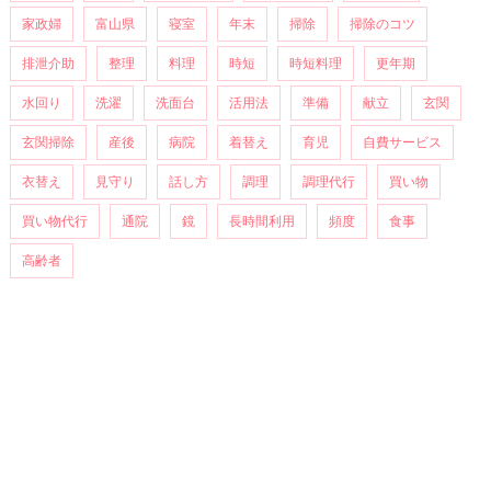
家政婦
富山県
寝室
年末
掃除
掃除のコツ
排泄介助
整理
料理
時短
時短料理
更年期
水回り
洗濯
洗面台
活用法
準備
献立
玄関
玄関掃除
産後
病院
着替え
育児
自費サービス
衣替え
見守り
話し方
調理
調理代行
買い物
買い物代行
通院
鏡
長時間利用
頻度
食事
高齢者