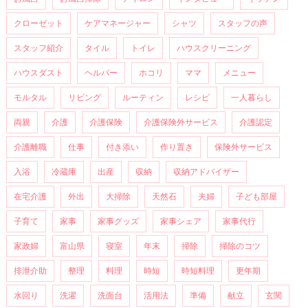
クローゼット
ケアマネージャー
シャツ
スタッフの声
スタッフ紹介
タイル
トイレ
ハウスクリーニング
ハウスダスト
ヘルパー
ホコリ
ママ
メニュー
モルタル
リビング
ルーティン
レシピ
一人暮らし
両親
介護
介護保険
介護保険外サービス
介護認定
介護離職
仕事
付き添い
作り置き
保険外サービス
入浴
冷蔵庫
出産
収納
収納アドバイザー
在宅介護
外出
大掃除
天然石
夫婦
子ども部屋
子育て
家事
家事グッズ
家事シェア
家事代行
家政婦
富山県
寝室
年末
掃除
掃除のコツ
排泄介助
整理
料理
時短
時短料理
更年期
水回り
洗濯
洗面台
活用法
準備
献立
玄関