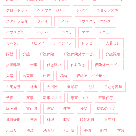
クローゼット
ケアマネージャー
シャツ
スタッフの声
スタッフ紹介
タイル
トイレ
ハウスクリーニング
ハウスダスト
ヘルパー
ホコリ
ママ
メニュー
モルタル
リビング
ルーティン
レシピ
一人暮らし
両親
介護
介護保険
介護保険外サービス
介護認定
介護離職
仕事
付き添い
作り置き
保険外サービス
入浴
冷蔵庫
出産
収納
収納アドバイザー
在宅介護
外出
大掃除
天然石
夫婦
子ども部屋
子育て
家事
家事グッズ
家事シェア
家事代行
家政婦
富山県
寝室
年末
掃除
掃除のコツ
排泄介助
整理
料理
時短
時短料理
更年期
水回り
洗濯
洗面台
活用法
準備
献立
玄関